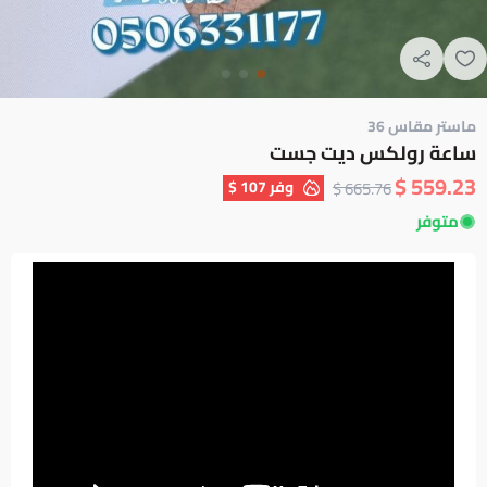
ماستر مقاس 36
ساعة رولكس ديت جست
559.23 $
وفر
107 $
665.76 $
متوفر