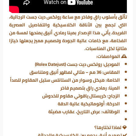
تألّق بأسلوب راقٍ وفاخر مع
ساعة رولكس ديت جست الرجالية
،
التي تجمع بين الأناقة الكلاسيكية والتفاصيل العصرية
الفريدة. يأتي هذا الإصدار
بمينا رمادي أنيق
يمنحها لمسة من
الفخامة، مع خامات عالية الجودة وتصميم مميز يجعلها خيارًا
مثاليًا لكل المناسبات.
🕰️
المواصفات:
الموديل:
رولكس ديت جست (Rolex Datejust)
المقاس:
36 مم – مثالي لمظهر أنيق ومتناسق
الخامة:
هيكل وسوار من الستانلس ستيل المقاوم للصدأ
المينا:
رمادي راقٍ بتصميم فاخر
الزجاج:
كريستال ياقوتي مقاوم للخدوش
الحركة:
أوتوماتيكية عالية الدقة
الوظائف:
عرض التاريخ، عقارب مضيئة
💎
لماذا تختارها؟
✔️ تصميم أنيق يجمع بين الكلاسيكية والحداثة