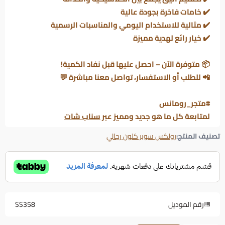
✔️ خامات فاخرة بجودة عالية
✔️ مثالية للاستخدام اليومي والمناسبات الرسمية
✔️ خيار رائع لهدية مميزة
📦
متوفرة الآن – احصل عليها قبل نفاد الكمية!
📲
للطلب أو الاستفسار، تواصل معنا مباشرة
💬
#متجر_رومانس
لمتابعة كل ما هو جديد ومميز عبر
سناب شات
تصنيف المنتج:
رولكس سوبر كلون رجالي
رقم الموديل
SS358